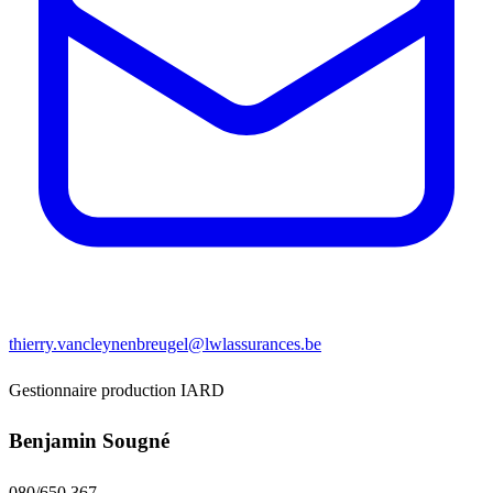
thierry.vancleynenbreugel@lwlassurances.be
Gestionnaire production IARD
Benjamin Sougné
080/650 367