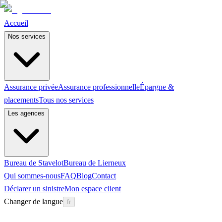
Accueil
Nos services
Assurance privée
Assurance professionnelle
Épargne &
placements
Tous nos services
Les agences
Bureau de Stavelot
Bureau de Lierneux
Qui sommes-nous
FAQ
Blog
Contact
Déclarer un sinistre
Mon espace client
Changer de langue
fr